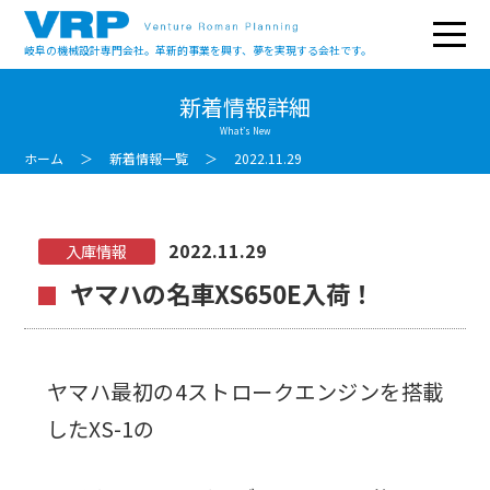
岐阜の機械設計専門会社。革新的事業を興す、夢を実現する会社です。
新着情報詳細
What’s New
ホーム
新着情報一覧
2022.11.29
2022.11.29
入庫情報
ヤマハの名車XS650E入荷！
ヤマハ最初の4ストロークエンジンを搭載
したXS-1の