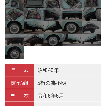
昭和40年
年
式
5桁の為不明
走行距離
令和6年6月
車
検